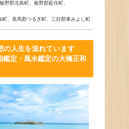
板野郡北島町、板野郡藍住町、
板町、美馬郡つるぎ町、三好郡東みよし町
想の人生を送れています
相鑑定・風水鑑定の大橋正和