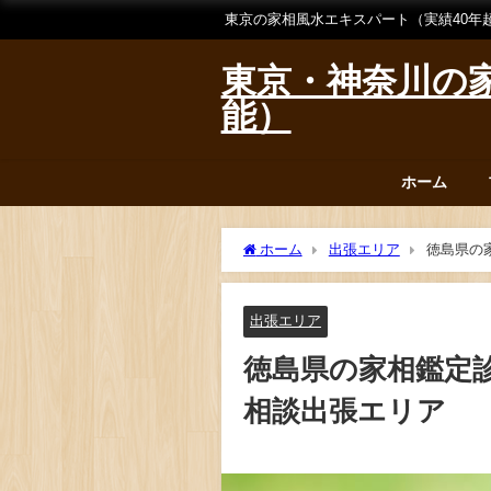
東京の家相風水エキスパート（実績40年
東京・神奈川の家
能）
ホーム
ホーム
出張エリア
徳島県の
出張エリア
徳島県の家相鑑定
相談出張エリア