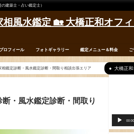
超の建築士・占い鑑定士）
相風水鑑定 🏡 大橋正和オフ
プロフィール
フォトギャラリー
鑑定メニュー＆料金
ご
大橋正和
家相鑑定診断・風水鑑定診断・間取り相談出張エリア
動
画
プ
診断・風水鑑定診断・間取り
レ
ー
ヤ
00:0
ー