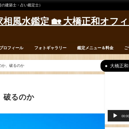
超の建築士・占い鑑定士）
相風水鑑定 🏡 大橋正和オフ
プロフィール
フォトギャラリー
鑑定メニュー＆料金
ご
大橋正和
のか、破るのか
動
画
プ
、破るのか
レ
ー
ヤ
00:0
ー