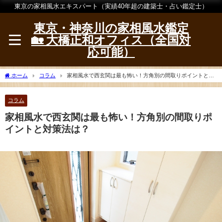
東京の家相風水エキスパート（実績40年超の建築士・占い鑑定士）
東京・神奈川の家相風水鑑定
🏡 大橋正和オフィス（全国対
応可能）
ホーム
コラム
家相風水で西玄関は最も怖い！方角別の間取りポイントと対
策法は？
コラム
家相風水で西玄関は最も怖い！方角別の間取りポ
イントと対策法は？