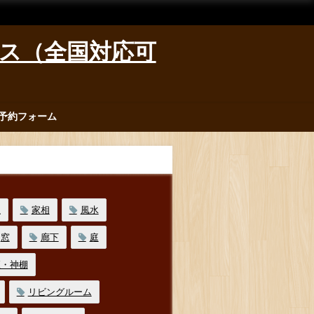
ィス（全国対応可
予約フォーム
位
家相
風水
窓
廊下
庭
壇・神棚
リビングルーム