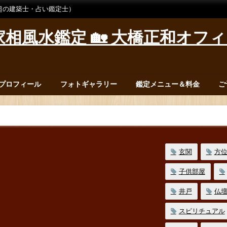
超の建築士・占い鑑定士）
相風水鑑定 🏡 大橋正和オフ
プロフィール
フォトギャラリー
鑑定メニュー＆料金
ご
玄関
方
子供部屋
井戸
仏
スピリチュアル