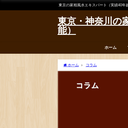
東京の家相風水エキスパート（実績40年
東京・神奈川の家
能）
ホーム
ホーム
コラム
コラム