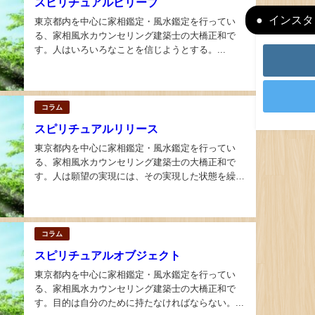
スピリチュアルビリーブ
インスタ＆
東京都内を中心に家相鑑定・風水鑑定を行ってい
る、家相風水カウンセリング建築士の大橋正和で
す。人はいろいろなことを信じようとする。...
コラム
スピリチュアルリリース
東京都内を中心に家相鑑定・風水鑑定を行ってい
る、家相風水カウンセリング建築士の大橋正和で
す。人は願望の実現には、その実現した状態を繰り
返しイメージしなければならないと信じるあまり、
自らに半ば強制的に想い込ませ、義務的なイメージ
ングを繰り返す傾向にある。...
コラム
スピリチュアルオブジェクト
東京都内を中心に家相鑑定・風水鑑定を行ってい
る、家相風水カウンセリング建築士の大橋正和で
す。目的は自分のために持たなければならない。...