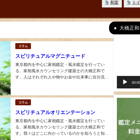
和室
ト
大橋正和
動
コラム
画
スピリチュアルマグニチュード
プ
レ
東京都内を中心に家相鑑定・風水鑑定を行ってい
る、家相風水カウンセリング建築士の大橋正和で
ー
す。人はそれぞれ人や物やお金や出来事に自分流の
ヤ
00:0
意味を持たせ、重要度を計るのであるが、その重要
ー
性の持たせ方を疑ってかかる人は意外に少ない。...
コラム
スピリチュアルオリエンテーション
東京都内を中心に家相鑑定・風水鑑定を行ってい
る、家相風水カウンセリング建築士の大橋正和で
す。我々はどこに向かっているのかを知ろうと知る
まいと、魂の羅針盤と理性の羅針盤の二つによっ