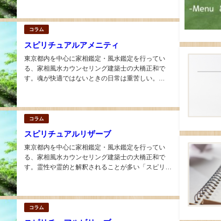
て、どこへ進もうとも自由である「環境という名の
海」を渡っている。...
コラム
スピリチュアルアメニティ
東京都内を中心に家相鑑定・風水鑑定を行ってい
る、家相風水カウンセリング建築士の大橋正和で
す。魂が快適ではないときの日常は重苦しい。...
コラム
スピリチュアルリザーブ
東京都内を中心に家相鑑定・風水鑑定を行ってい
る、家相風水カウンセリング建築士の大橋正和で
す。霊性や霊的と解釈されることが多い「スピリチ
ュアル」だが、私は精神性と解釈するほうがしっく
りくる。...
コラム